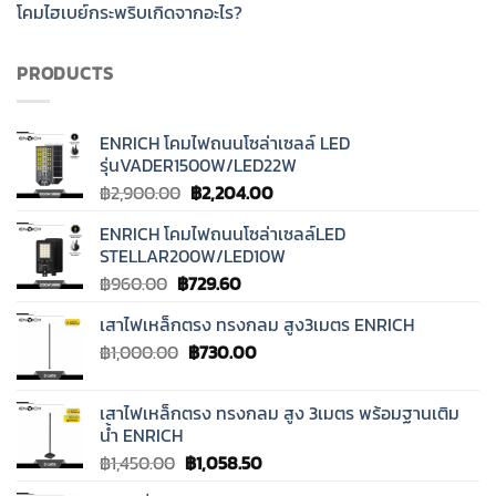
โคมไฮเบย์กระพริบเกิดจากอะไร?
PRODUCTS
ENRICH โคมไฟถนนโซล่าเซลล์ LED
รุ่นVADER1500W/LED22W
Original
Current
฿
2,900.00
฿
2,204.00
price
price
ENRICH โคมไฟถนนโซล่าเซลล์LED
was:
is:
STELLAR200W/LED10W
฿2,900.00.
฿2,204.00.
Original
Current
฿
960.00
฿
729.60
price
price
เสาไฟเหล็กตรง ทรงกลม สูง3เมตร ENRICH
was:
is:
Original
Current
฿
1,000.00
฿960.00.
฿
730.00
฿729.60.
price
price
was:
is:
เสาไฟเหล็กตรง ทรงกลม สูง 3เมตร พร้อมฐานเติม
฿1,000.00.
฿730.00.
น้ำ ENRICH
Original
Current
฿
1,450.00
฿
1,058.50
price
price