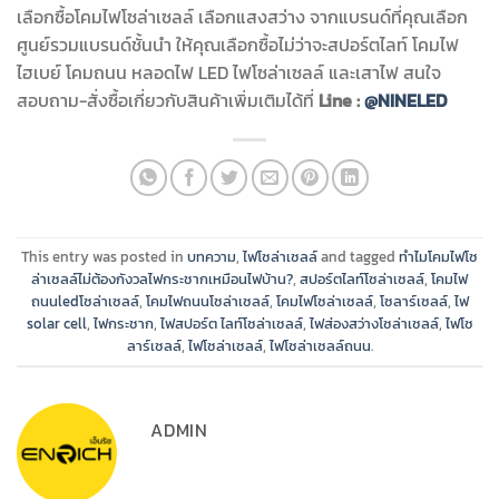
เลือกซื้อโคมไฟโซล่าเซลล์
เลือกแสงสว่าง จากแบรนด์ที่คุณเลือก
ศูนย์รวมแบรนด์ชั้นนำ ให้คุณเลือกซื้อไม่ว่าจะสปอร์ตไลท์ โคมไฟ
ไฮเบย์ โคมถนน หลอดไฟ LED ไฟโซล่าเซลล์ และเสาไฟ สนใจ
สอบถาม-สั่งซื้อเกี่ยวกับสินค้าเพิ่มเติมได้ที่
Line :
@NINELED
This entry was posted in
บทความ
,
ไฟโซล่าเซลล์
and tagged
ทำไมโคมไฟโซ
ล่าเซลล์ไม่ต้องกังวลไฟกระชากเหมือนไฟบ้าน?
,
สปอร์ตไลท์โซล่าเซลล์
,
โคมไฟ
ถนนledโซล่าเซลล์
,
โคมไฟถนนโซล่าเซลล์
,
โคมไฟโซล่าเซลล์
,
โซลาร์เซลล์
,
ไฟ
solar cell
,
ไฟกระชาก
,
ไฟสปอร์ต ไลท์โซล่าเซลล์
,
ไฟส่องสว่างโซล่าเซลล์
,
ไฟโซ
ลาร์เซลล์
,
ไฟโซล่าเซลล์
,
ไฟโซล่าเซลล์ถนน
.
ADMIN