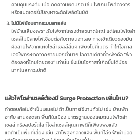
ควบคุมแรงดัน เมื่อเกิดความผิดปกติ เช่น ไฟเกิน ไฟลัดวงจร
หรือแบตเตอรี่มีปัญหาจะตัดไฟอัตโนมัติ
ไม่มีไฟย้อนจากระบบสายส่ง
ไฟบ้านเสี่ยงเพราะรับไฟจากโครงข่ายขนาดใหญ่ แต่โคมไฟโซล่า
เซลล์ไม่มีสายไฟเชื่อมต่อกับภายนอกเลย ทางเข้าเดียวของมัน
คือสายไฟจากแผงโซล่าเซลล์สั้นๆ เพียงไม่กี่เมตร ทำให้โอกาส
เจอไฟกระชากจากภายนอกต่ำมาก โอกาสเดียวที่จะพังคือ “ฟ้า
ต้องลงที่โคมโดยตรง” เท่านั้น ซึ่งเป็นโอกาสที่เกิดขึ้นได้น้อย
มากในสภาวะปกติ
แล้วไฟโซล่าเซลล์ต้องมี Surge Protection เพิ่มไหม?
คำตอบคือไม่จำเป็นเสมอไป ถ้าเป็นการใช้งานทั่วไป เช่น บ้านพัก
อาศัย ลานจอดรถ พื้นที่ในเมือง มาตรฐานของโคมถนนไฟโซล่า
เซลล์ หรือสปอร์ตไลท์โซล่าเซลล์คุณภาพดีก็เพียงพอแล้ว
แต่ถ้าเป็นพื้นที่เสี่ยง เช่น เสาไฟสูงกลางแจ้ง พื้นที่โล่ง ฟ้าผ่าบ่อย