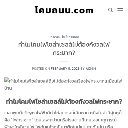
Skip
to
content
บทความ
,
ไฟโซล่าเซลล์
ทำไมโคมไฟโซล่าเซลล์ไม่ต้องกังวลไฟ
กระชาก?
POSTED ON
FEBRUARY 5, 2026
BY
ADMIN
ทำไมโคมไฟโซล่าเซลล์ไม่ต้องกังวลไฟกระชาก?
เวลาพูดถึงปัญหาไฟฟ้าที่ทำให้อุปกรณ์เสียหาย หนึ่งในคำที่คุ้นหูก็
คือ “ไฟกระชาก” โดยเฉพาะบ้านหรือโรงงานที่เคยเจอเหตุการณ์
ฟ้าผ่าใกล้สายไฟ ไฟดับแล้วกลับมาติดใหม่แบบกะทันหัน หรือ