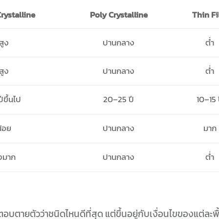
rystalline
Poly Crystalline
Thin F
สูง
ปานกลาง
ต่ำ
สูง
ปานกลาง
ต่ำ
ีขึ้นไป
20–25 ปี
10–15 
น้อย
ปานกลาง
มาก
ูงมาก
ปานกลาง
ต่ำ
ตอบตายตัวว่าชนิดไหนดีที่สุด แต่ขึ้นอยู่กับเงื่อนไขของแต่ละพื้