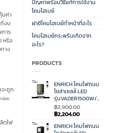
ปัญหาพร้อมวิธีแก้การใช้งาน
โคมไฮเบย์
้มค่า
ฝาชีโคมไฮเบย์ทำหน้าที่อะไร
ที่งบ
าพการ
โคมไฮเบย์กระพริบเกิดจาก
ง หรือ
อะไร?
วทาง
PRODUCTS
ENRICH โคมไฟถนน
นจะถูก
โซล่าเซลล์ LED
รุ่นVADER1500W/LED22W
็กน้อย
฿
2,900.00
Original
Current
฿
2,204.00
price
price
ผลิตไฟ
ENRICH โคมไฟถนน
was:
is:
โซล่าเซลล์LED