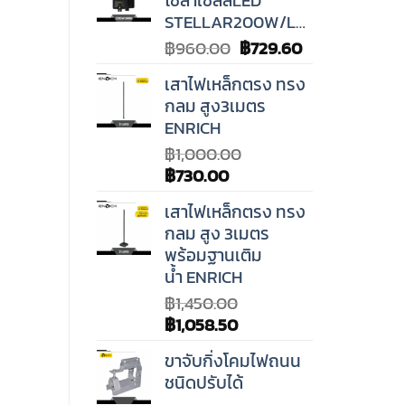
฿2,900.00.
฿2,204.00.
STELLAR200W/LED10W
Original
Current
฿
960.00
฿
729.60
price
price
เสาไฟเหล็กตรง ทรง
was:
is:
กลม สูง3เมตร
฿960.00.
฿729.60.
ENRICH
฿
1,000.00
Original
Current
฿
730.00
price
price
เสาไฟเหล็กตรง ทรง
was:
is:
กลม สูง 3เมตร
฿1,000.00.
฿730.00.
พร้อมฐานเติม
น้ำ ENRICH
฿
1,450.00
Original
Current
฿
1,058.50
price
price
ขาจับกิ่งโคมไฟถนน
was:
is:
ชนิดปรับได้
฿1,450.00.
฿1,058.50.