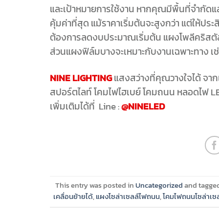
และเป้าหมายการใช้งาน หากคุณมีพื้นที่จำกั
คุ้มค่าที่สุด แม้ราคาเริ่มต้นจะสูงกว่า แต่ให้ป
ต้องการลดงบประมาณเริ่มต้น แผงโพลีคริสตัล
ส่วนแผงฟิล์มบางจะเหมาะกับงานเฉพาะทาง เช่น อ
NINE LIGHTING
แสงสว่างที่คุณวางใจได้ จากแบ
สปอร์ตไลท์ โคมไฟไฮเบย์ โคมถนน หลอดไฟ LED 
เพิ่มเติมได้ที่ Line :
@NINELED
This entry was posted in
Uncategorized
and tagge
เคลื่อนย้ายได้
,
แผงโซล่าเซลล์ไฟถนน
,
โคมไฟถนนโซล่าเซล