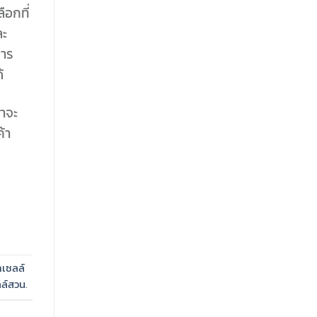
อกที่
ละ
การ
้
่าจะ
้า
าเซลล์
ลล์สวน
.