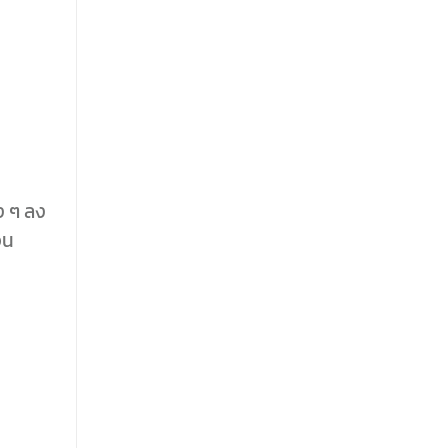
ง ๆ ลง
จน