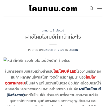
Skip
to
content
บทความ
,
โคมไฮเบย์
ฝาชีโคมไฮเบย์ทำหน้าที่อะไร
POSTED ON
MARCH 31, 2026
BY
ADMIN
ในการออกแบบแสงสว่างสำหรับ
โคมไฮเบย์ LED
โรงงานหรือคลัง
สินค้า หลายคนโฟกัสไปที่ “วัตต์” หรือ “ลูเมน” ของ
โคมไฟ
อุตสาหกรรม
เป็นหลัก แต่ในความเป็นจริง ยังมีอีกหนึ่งอุปกรณ์ที่
ส่งผลต่อ “คุณภาพของแสง” อย่างชัดเจน นั่นคือ
ฝาชีโคมไฮเบย์
(
Reflector)
ฝาชีไม่ใช่แค่ชิ้นส่วนเสริมเพื่อความสวยงาม แต่เป็น
อุปกรณ์ที่ช่วยควบคุมทิศทางแสง ลดการสูญเสียแสง และ