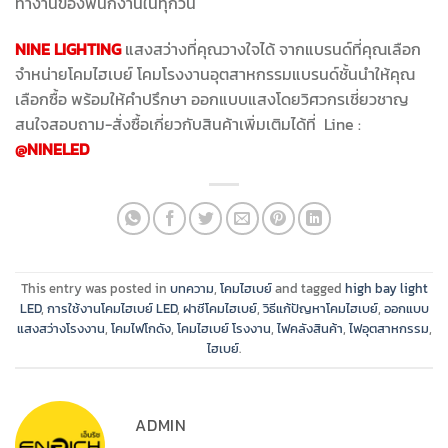
ทำงานของพนักงานในทุกวัน
NINE LIGHTING
แสงสว่างที่คุณวางใจได้ จากแบรนด์ที่คุณเลือก
จำหน่ายโคมไฮเบย์ โคมโรงงานอุตสาหกรรมแบรนด์ชั้นนำให้คุณ
เลือกซื้อ พร้อมให้คำปรึกษา ออกแบบแสงโดยวิศวกรเชี่ยวชาญ
สนใจสอบถาม-สั่งซื้อเกี่ยวกับสินค้าเพิ่มเติมได้ที่ Line :
@NINELED
This entry was posted in
บทความ
,
โคมไฮเบย์
and tagged
high bay light
LED
,
การใช้งานโคมไฮเบย์ LED
,
ฝาชีโคมไฮเบย์
,
วิธีแก้ปัญหาโคมไฮเบย์
,
ออกแบบ
แสงสว่างโรงงาน
,
โคมไฟโกดัง
,
โคมไฮเบย์ โรงงาน
,
ไฟคลังสินค้า
,
ไฟอุตสาหกรรม
,
ไฮเบย์
.
ADMIN