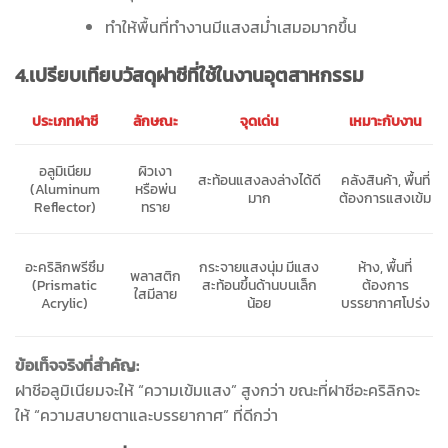
ทำให้พื้นที่ทำงานมีแสงสม่ำเสมอมากขึ้น
4.เปรียบเทียบวัสดุฝาชีที่ใช้ในงานอุตสาหกรรม
ลักษณะ
จุดเด่น
เหมาะกับงาน
ประเภทฝาชี
อลูมิเนียม
ผิวเงา
สะท้อนแสงลงล่างได้ดี
คลังสินค้า, พื้นที่
(Aluminum
หรือพ่น
มาก
ต้องการแสงเข้ม
Reflector)
ทราย
อะคริลิกพรีซึม
กระจายแสงนุ่ม มีแสง
ห้าง, พื้นที่
พลาสติก
(Prismatic
สะท้อนขึ้นด้านบนเล็ก
ต้องการ
ใสมีลาย
Acrylic)
น้อย
บรรยากาศโปร่ง
ข้อเท็จจริงที่สำคัญ:
ฝาชีอลูมิเนียมจะให้ “ความเข้มแสง” สูงกว่า ขณะที่ฝาชีอะคริลิกจะ
ให้ “ความสบายตาและบรรยากาศ” ที่ดีกว่า