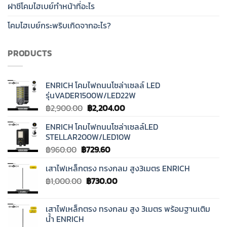
ฝาชีโคมไฮเบย์ทำหน้าที่อะไร
โคมไฮเบย์กระพริบเกิดจากอะไร?
PRODUCTS
ENRICH โคมไฟถนนโซล่าเซลล์ LED
รุ่นVADER1500W/LED22W
Original
Current
฿
2,900.00
฿
2,204.00
price
price
ENRICH โคมไฟถนนโซล่าเซลล์LED
was:
is:
STELLAR200W/LED10W
฿2,900.00.
฿2,204.00.
Original
Current
฿
960.00
฿
729.60
price
price
เสาไฟเหล็กตรง ทรงกลม สูง3เมตร ENRICH
was:
is:
Original
Current
฿
1,000.00
฿960.00.
฿
730.00
฿729.60.
price
price
was:
is:
เสาไฟเหล็กตรง ทรงกลม สูง 3เมตร พร้อมฐานเติม
฿1,000.00.
฿730.00.
น้ำ ENRICH