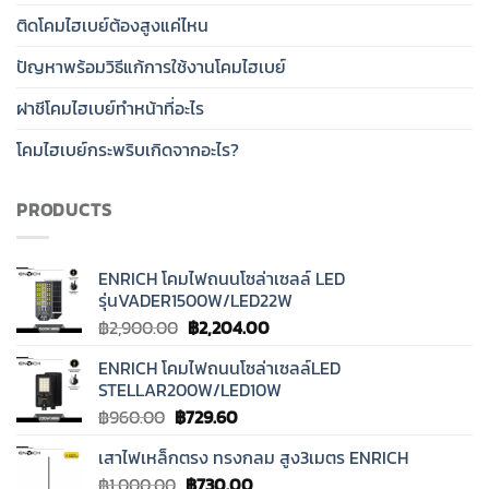
ติดโคมไฮเบย์ต้องสูงแค่ไหน
ปัญหาพร้อมวิธีแก้การใช้งานโคมไฮเบย์
ฝาชีโคมไฮเบย์ทำหน้าที่อะไร
โคมไฮเบย์กระพริบเกิดจากอะไร?
PRODUCTS
ENRICH โคมไฟถนนโซล่าเซลล์ LED
รุ่นVADER1500W/LED22W
Original
Current
฿
2,900.00
฿
2,204.00
price
price
ENRICH โคมไฟถนนโซล่าเซลล์LED
was:
is:
STELLAR200W/LED10W
฿2,900.00.
฿2,204.00.
Original
Current
฿
960.00
฿
729.60
price
price
เสาไฟเหล็กตรง ทรงกลม สูง3เมตร ENRICH
was:
is:
Original
Current
฿
1,000.00
฿960.00.
฿
730.00
฿729.60.