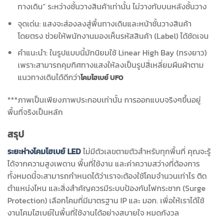
ทางเดิน” ระหว่างชั้นวางสินค้าเท่านั้น ไม่วางทับบนหลังชั้นวาง
จุดเด่น: แสงจะส่องลงสู่พื้นทางเดินและหน้าชั้นวางสินค้า
โดยตรง ช่วยให้พนักงานมองเห็นรหัสสินค้า (Label) ได้ชัดเจน
คำแนะนำ: ในรูปแบบนี้มักนิยมใช้ Linear High Bay (ทรงยาว)
เพราะสามารถคุมทิศทางแสงให้ลงเป็นรูปสี่เหลี่ยมผืนผ้าตาม
แนวทางเดินได้ดีกว่า
โคมไฮเบย์ UFO
***ภาพเป็นเพียงภาพประกอบเท่านั้น การออกแบบจริงๆขึ้นอยู่
พื้นที่จริงเป็นหลัก
สรุป
ระยะห่างโคมไฮเบย์ LED
ไม่มีตัวเลขตายตัวสำหรับทุกพื้นที่ คุณจะรู้
ได้จากความสูงเพดาน พื้นที่ใช้งาน และค่าความสว่างที่ต้องการ
ทั้งหมดนี้จะสามารถกำหนดได้ว่าเราจะต้องใช้โคมจำนวนเท่าไร ติด
ตำแหน่งไหน
และสิ่งสำคัญควรมีระบบป้องกันไฟกระชาก (Surge
Protection) เลือกโคมที่มีมาตรฐาน IP และ มอก.
เพื่อให้เราได้ใช้
งานโคมไฮเบย์ในพื้นที่ใช้งานได้อย่างสบายใจ หมดกังวล