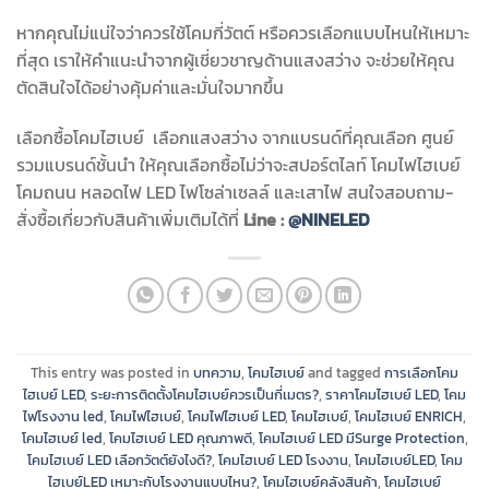
หากคุณไม่แน่ใจว่าควรใช้โคมกี่วัตต์ หรือควรเลือกแบบไหนให้เหมาะ
ที่สุด เราให้คำแนะนำจากผู้เชี่ยวชาญด้านแสงสว่าง จะช่วยให้คุณ
ตัดสินใจได้อย่างคุ้มค่าและมั่นใจมากขึ้น
เลือกซื้อโคมไฮเบย์
เลือกแสงสว่าง จากแบรนด์ที่คุณเลือก ศูนย์
รวมแบรนด์ชั้นนำ ให้คุณเลือกซื้อไม่ว่าจะสปอร์ตไลท์ โคมไฟไฮเบย์
โคมถนน หลอดไฟ LED ไฟโซล่าเซลล์ และเสาไฟ สนใจสอบถาม-
สั่งซื้อเกี่ยวกับสินค้าเพิ่มเติมได้ที่
Line :
@NINELED
This entry was posted in
บทความ
,
โคมไฮเบย์
and tagged
การเลือกโคม
ไฮเบย์ LED
,
ระยะการติดตั้งโคมไฮเบย์ควรเป็นกี่เมตร?
,
ราคาโคมไฮเบย์ LED
,
โคม
ไฟโรงงาน led
,
โคมไฟไฮเบย์
,
โคมไฟไฮเบย์ LED
,
โคมไฮเบย์
,
โคมไฮเบย์ ENRICH
,
โคมไฮเบย์ led
,
โคมไฮเบย์ LED คุณภาพดี
,
โคมไฮเบย์ LED มีSurge Protection
,
โคมไฮเบย์ LED เลือกวัตต์ยังไงดี?
,
โคมไฮเบย์ LED โรงงาน
,
โคมไฮเบย์LED
,
โคม
ไฮเบย์LED เหมาะกับโรงงานแบบไหน?
,
โคมไฮเบย์คลังสินค้า
,
โคมไฮเบย์