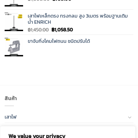
price
price
was:
is:
เสาไฟเหล็กตรง ทรงกลม สูง 3เมตร พร้อมฐานเติม
฿1,000.00.
฿730.00.
น้ำ ENRICH
Original
Current
฿
1,450.00
฿
1,058.50
price
price
ขาจับกิ่งโคมไฟถนน ชนิดปรับได้
was:
is:
฿1,450.00.
฿1,058.50.
สินค้า
เสาไฟ
โคมไฟถนน LED
We value your privacy