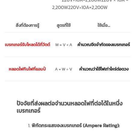
2,200W
220
V
×
10
A
=
2
,
200
W
สูตรที่ใช้
สิ่งที่ต้องการรู้
ใช้เมื่อ…
W = V × A
เบรกเกอร์รับโหลดได้กี่วัตต์
คำนวณขีดจำกัดของเบรกเกอร์
หลอดไฟกินไฟกี่แอมป์
A = W ÷ V
คำนวณว่าใช้ไฟเท่าไหร่ต่อดวง
ปัจจัยที่ส่งผลต่อจำนวนหลอดไฟที่ต่อได้ในหนึ่ง
เบรกเกอร์
พิกัดกระแสของเบรกเกอร์ (
Ampere Rating):