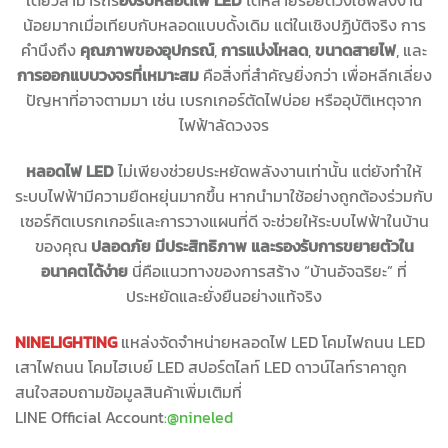
เดียวสามารถร
องรับหลอดไฟ LED
ได้หลายร้อยดวงใช้พลังงาน
น้อยมากเมื่อเทียบกับหลอดแบบดั้งเดิม แต่ในเชิงปฏิบัติจริง การ
คำนึงถึง
คุณภาพของอุปกรณ์
,
การแบ่งโหลด
,
ขนาดสายไฟ
, และ
การออกแบบวงจรที่เหมาะสม
คือสิ่งที่สำคัญยิ่งกว่า เพื่อหลีกเลี่ยง
ปัญหาที่อาจตามมา เช่น เบรกเกอร์ตัดไฟบ่อย หรืออุบัติเหตุจาก
ไฟฟ้าลัดวงจร
หลอดไฟ LED
ไม่เพียงช่วยประหยัดพลังงานเท่านั้น แต่ยังทำให้
ระบบไฟฟ้ามีความยืดหยุ่นมากขึ้น หากนำมาใช้อย่างถูกต้องร่วมกับ
เซอร์กิตเบรกเกอร์และการวางแผนที่ดี จะช่วยให้ระบบไฟฟ้าในบ้าน
ของคุณ
ปลอดภัย มีประสิทธิภาพ และรองรับการขยายตัวใน
อนาคตได้ง่าย
นี่คือแนวทางของการสร้าง “บ้านอัจฉริยะ” ที่
ประหยัดและยั่งยืนอย่างแท้จริง
NINELIGHTING
แหล่งจัดจำหน่ายหลอดไฟ LED โคมไฟถนน LED
เสาไฟถนน โคมไฮเบย์ LED สปอร์ตไลท์ LED ดาวน์ไลท์ราคาถูก
สนใจสอบถามข้อมูลสินค้าเพิ่มเติมที่
LINE Official Account
:
@nineled