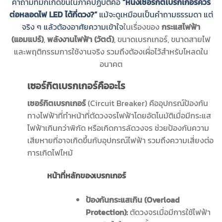
คำถามที่มักเกิดขึ้นในภาคปฏิบัติคือ
“หนึ่งเซอร์กิตเบรกเกอร์ควร
ต่อหลอดไฟ LED ได้กี่ดวง?”
แม้จะดูเหมือนเป็นคำถามธรรมดา แต่
จริง ๆ แล้วต้องอาศัยความเข้าใจ
ในเรื่องของ
กระแสไฟฟ้า
(แอมแปร์)
,
พลังงานไฟฟ้า (วัตต์)
, ขนาดเบรกเกอร์, ขนาดสายไฟ
และพฤติกรรมการใช้งานจริง รวมถึงต้องเผื่อไว้สำหรับโหลดใน
อนาคต
เซอร์กิตเบรกเกอร์คืออะไร
เซอร์กิตเบรกเกอร์
(Circuit Breaker) คืออุปกรณ์ป้องกัน
ทางไฟฟ้าที่ทำหน้าที่ตัดวงจรไฟฟ้าโดยอัตโนมัติเมื่อมีกระแส
ไฟฟ้าเกินกว่าพิกัด หรือเกิดการลัดวงจร ช่วยป้องกันความ
เสียหายที่อาจเกิดขึ้นกับอุปกรณ์ไฟฟ้า รวมถึงความเสี่ยงต่อ
การเกิดไฟไหม้
หน้าที่หลักของเบรกเกอร์
ป้องกันกระแสเกิน (
Overload
Protection):
ตัดวงจรเมื่อมีการใช้ไฟฟ้า