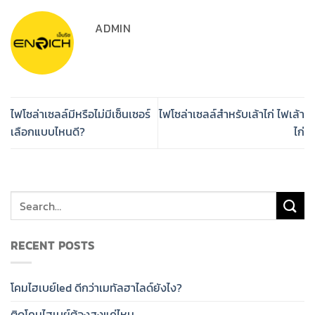
ADMIN
ไฟโซล่าเซลล์มีหรือไม่มีเซ็นเซอร์
ไฟโซล่าเซลล์สำหรับเล้าไก่ ไฟเล้า
เลือกแบบไหนดี?
ไก่
RECENT POSTS
โคมไฮเบย์led ดีกว่าเมทัลฮาไลด์ยังไง?
ติดโคมไฮเบย์ต้องสูงแค่ไหน