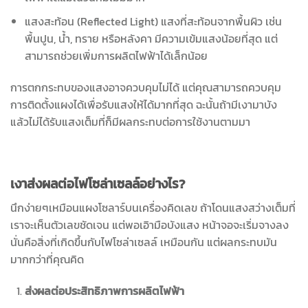
แสงสะท้อน (Reflected Light) แสงที่สะท้อนจากพื้นผิว เช่น
พื้นปูน, น้ำ, ทราย หรือหลังคา มีความเข้มแสงน้อยที่สุด แต่
สามารถช่วยเพิ่มการผลิตไฟฟ้าได้เล็กน้อย
การตกกระทบของแสงอาจควบคุมไม่ได้ แต่คุณสามารถควบคุม
การติดตั้งแผงได้เพื่อรับแสงให้ได้มากที่สุด ฉะนั้นถ้ามีเงามาบัง
แล้วไม่ได้รับแสงเต็มที่ก็มีผลกระทบต่อการใช้งานตามมา
เงาส่งผลต่อไฟโซล่าเซลล์อย่างไร?
นึกง่ายๆเหมือนแผงโซลาร์บนเครื่องคิดเลข ถ้าโดนแสงสว่างเต็มที่
เราจะเห็นตัวเลขชัดเจน แต่พอเอิามือบังแสง หน้าจอจะเริ่มจางลง
นั่นคือสิ่งที่เกิดขึ้นกับไฟโซล่าเซลล์ เหมือนกัน แต่ผลกระทบมัน
มากกว่าที่คุณคิด
ส่งผลต่อประสิทธิภาพการผลิตไฟฟ้า