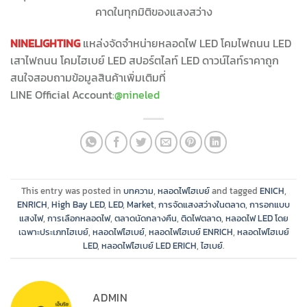
คาดในทุกมิติของแสงสว่าง
NINELIGHTING
แหล่งจัดจำหน่ายหลอดไฟ LED โคมไฟถนน LED
เสาไฟถนน โคมไฮเบย์ LED สปอร์ตไลท์ LED ดาวน์ไลท์ราคาถูก
สนใจสอบถามข้อมูลสินค้าเพิ่มเติมที่
LINE Official Account
:
@nineled
This entry was posted in
บทความ
,
หลอดไฟไฮเบย์
and tagged
ENICH
,
ENRICH
,
High Bay LED
,
LED
,
Market
,
การจัดแสงสว่างในตลาด
,
การอกแบบ
แสงไฟ
,
การเลือกหลอดไฟ
,
ตลาดนัดกลางคืน
,
ติดไฟตลาด
,
หลอดไฟ LED โดย
เฉพาะประเภทไฮเบย์
,
หลอดไฟไฮเบย์
,
หลอดไฟไฮเบย์ ENRICH
,
หลอดไฟไฮเบย์
LED
,
หลอดไฟไฮเบย์ LED ERICH
,
ไฮเบย์
.
ADMIN