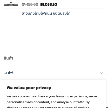
Original
Current
฿
1,450.00
฿
1,058.50
price
price
ขาจับกิ่งโคมไฟถนน ชนิดปรับได้
was:
is:
฿1,450.00.
฿1,058.50.
สินค้า
เสาไฟ
โคมไฟถนน LED
We value your privacy
โคมไฟถนนโซล่าเซลล์
We use cookies to enhance your browsing experience, serve
personalised ads or content, and analyse our traffic. By
clicking "Accept All", you consent to our use of cookies.