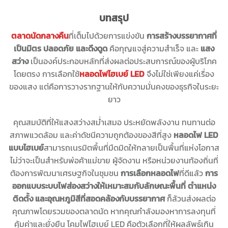
บทสรุป
ตลาดนัดกลางคืน
ที่เต็มไปด้วยการแข่งขัน
การสร้างบรรยากาศที่
เป็นมิตร ปลอดภัย และดึงดูด
คือกุญแจสู่ความสำเร็จ และ
แสง
สว่าง
เป็นองค์ประกอบหลักที่ส่งผลต่อประสบการณ์ของผู้บริโภค
โดยตรง การเลือกใช้
หลอดไฟไฮเบย์ LED
จึงไม่ใช่เพียงแค่เรื่อง
ของแสง แต่คือการวางรากฐานให้กับความมั่นคงของธุรกิจในระยะ
ยาว
คุณสมบัติที่ให้แสงสว่างสม่ำเสมอ ประหยัดพลังงาน ทนทานต่อ
สภาพแวดล้อม และค่าดัชนีความถูกต้องของสีที่สูง
หลอดไฟ LED
แบบไฮเบย์
สามารถเนรมิตพื้นที่มืดมิดให้กลายเป็นพื้นที่แห่งโอกาส
ไม่ว่าจะเป็นสำหรับพ่อค้าแม่ขาย ผู้จัดงาน หรือหน่วยงานท้องถิ่นที่
ต้องการพัฒนาเศรษฐกิจในชุมชน
การเลือกหลอดไฟ
ที่ดีแล้ว
การ
ออกแบบระบบไฟส่องสว่างให้เหมาะสมกับลักษณะพื้นที่ ตำแหน่ง
ติดตั้ง และอุณหภูมิสีที่สอดคล้องกับบรรยากาศ
ก็ล้วนส่งผลต่อ
คุณภาพโดยรวมของตลาดนัด หากคุณกำลังมองหาการลงทุนที่
คุ้มค่าและยั่งยืน โคมไฟไฮเบย์ LED คือตัวเลือกที่ให้ผลลัพธ์เกิน