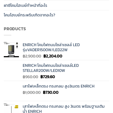
ฝาชีโคมไฮเบย์ทำหน้าที่อะไร
โคมไฮเบย์กระพริบเกิดจากอะไร?
PRODUCTS
ENRICH โคมไฟถนนโซล่าเซลล์ LED
รุ่นVADER1500W/LED22W
Original
Current
฿
2,900.00
฿
2,204.00
price
price
ENRICH โคมไฟถนนโซล่าเซลล์LED
was:
is:
STELLAR200W/LED10W
฿2,900.00.
฿2,204.00.
Original
Current
฿
960.00
฿
729.60
price
price
เสาไฟเหล็กตรง ทรงกลม สูง3เมตร ENRICH
was:
is:
Original
Current
฿
1,000.00
฿960.00.
฿
730.00
฿729.60.
price
price
was:
is:
เสาไฟเหล็กตรง ทรงกลม สูง 3เมตร พร้อมฐานเติม
฿1,000.00.
฿730.00.
น้ำ ENRICH