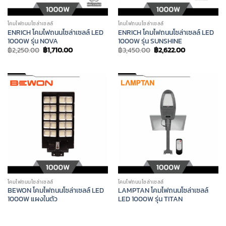
โคมไฟถนนโซล่าเซลล์
โคมไฟถนนโซล่าเซลล์
ENRICH โคมไฟถนนโซล่าเซลล์ LED
ENRICH โคมไฟถนนโซล่าเซลล์ LED
1000W รุ่น NOVA
1000W รุ่น SUNSHINE
Original
Current
Original
Current
฿
2,250.00
฿
1,710.00
฿
3,450.00
฿
2,622.00
price
price
price
price
was:
is:
was:
is:
฿2,250.00.
฿1,710.00.
฿3,450.00.
฿2,622.00.
โคมไฟถนนโซล่าเซลล์
โคมไฟถนนโซล่าเซลล์
BEWON โคมไฟถนนโซล่าเซลล์ LED
LAMPTAN โคมไฟถนนโซล่าเซลล์
1000W แผงในตัว
LED 1000W รุ่น TITAN