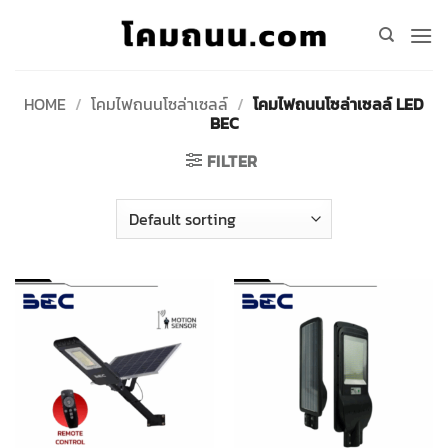
Skip
to
content
HOME
/
โคมไฟถนนโซล่าเซลล์
/
โคมไฟถนนโซล่าเซลล์ LED
BEC
FILTER