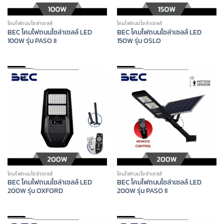
โคมไฟถนนโซล่าเซลล์
โคมไฟถนนโซล่าเซลล์
BEC โคมไฟถนนโซล่าเซลล์ LED
BEC โคมไฟถนนโซล่าเซลล์ LED
100W รุ่น PASO II
150W รุ่น OSLO
โคมไฟถนนโซล่าเซลล์
โคมไฟถนนโซล่าเซลล์
BEC โคมไฟถนนโซล่าเซลล์ LED
BEC โคมไฟถนนโซล่าเซลล์ LED
200W รุ่น OXFORD
200W รุ่น PASO II