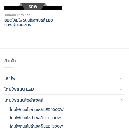
โคมไฟถนนโซล่าเซลล์
BEC โคมไฟถนนโซล่าเซลล์ LED
50W รุ่น BERLIN
สินค้า
เสาไฟ
โคมไฟถนน LED
โคมไฟถนนโซล่าเซลล์
โคมไฟถนนโซล่าเซลล์ LED 1000W
โคมไฟถนนโซล่าเซลล์ LED 100W
โคมไฟถนนโซล่าเซลล์ LED 1500W