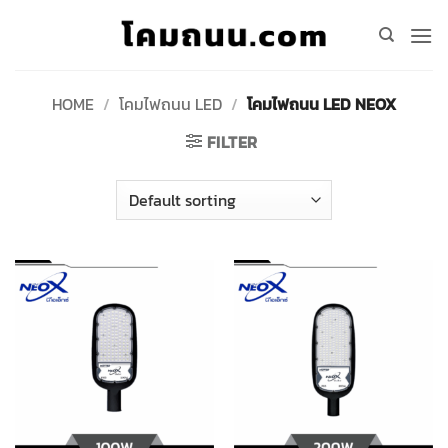
Skip
to
content
HOME
/
โคมไฟถนน LED
/
โคมไฟถนน LED NEOX
FILTER