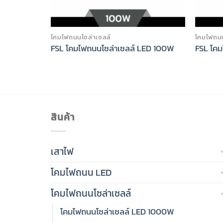
โคมไฟถนนโซล่าเซลล์
โคมไฟถนน
FSL โคมไฟถนนโซล่าเซลล์ LED 100W
FSL โค
สินค้า
เสาไฟ
โคมไฟถนน LED
โคมไฟถนนโซล่าเซลล์
โคมไฟถนนโซล่าเซลล์ LED 1000W