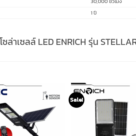
30,000 ชั่วโมง
1 ปี
Sale!