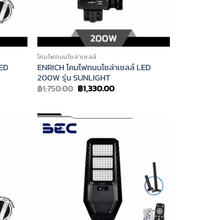
โคมไฟถนนโซล่าเซลล์
LED
ENRICH โคมไฟถนนโซล่าเซลล์ LED
200W รุ่น SUNLIGHT
t
Original
Current
฿
1,750.00
฿
1,330.00
price
price
was:
is:
.00.
฿1,750.00.
฿1,330.00.