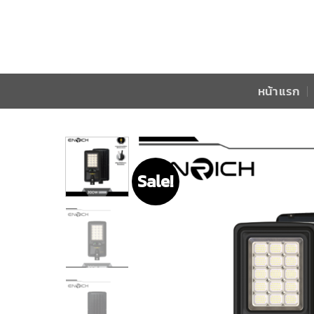
Skip
to
content
หน้าแรก
Sale!