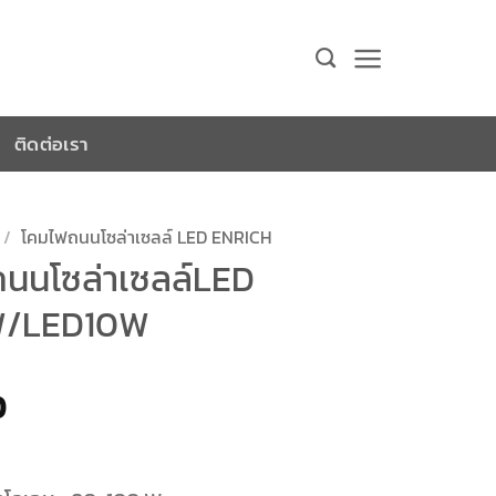
ติดต่อเรา
/
โคมไฟถนนโซล่าเซลล์ LED ENRICH
นนโซล่าเซลล์LED
W/LED10W
l
Current
0
price
is: