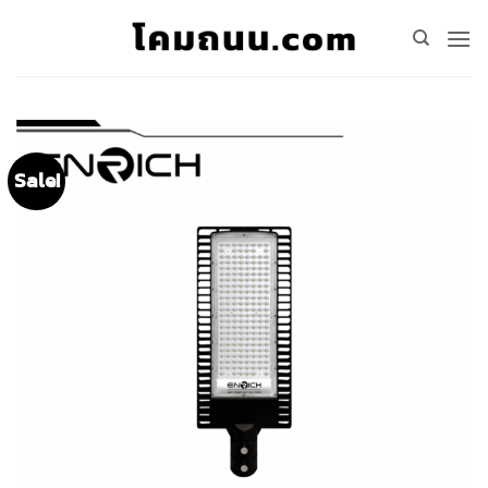
Skip
to
content
Sale!