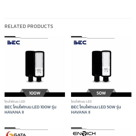
RELATED PRODUCTS
โคมไฟถนน LED
โคมไฟถนน LED
BEC โคมไฟถนน LED 100W รุ่น
BEC โคมไฟถนน LED 50W รุ่น
HAVANA II
HAVANA II