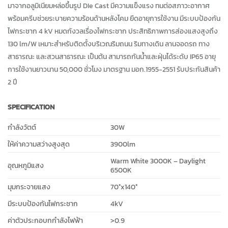
มาจากอลูมิเนียมหล่อขึ้นรูป DIe Cast มีความแข็งแรง ทนต่อสภาวะอากาศ
พร้อมครีบช่วยระบายความร้อนด้านหลังโคม ยืดอายุการใช้งาน มีระบบป้องกัน
ไฟกระชาก 4 kV หมดกังวลเรื่องไฟกระชาก ประสิทธิภาพการส่องแสงสูงถึง
130 lm/W เหมาะสำหรับติดตั้งบริเวณริมถนน ริมทางเดิน ลานจอดรถ ทาง
สาธารณะ และสวนสาธารณะ เป็นต้น สามารถกันน้ำและฝุ่นได้ระดับ IP65 อายุ
การใช้งานยาวนาน 50,000 ชั่วโมง มาตรฐาน มอก.1955-2551 รับประกันสินค้า
2 ปี
SPECIFICATION
กำลังวัตต์
30W
ให้ค่าความสว่างสูงสุด
3900lm
Warm White 3000K – Daylight
อุณหภูมิแสง
6500K
มุมกระจายแสง
70°x140°
มีระบบป้องกันไฟกระชาก
4kV
ค่าตัวประกอบกกำลังไฟฟ้า
>0.9