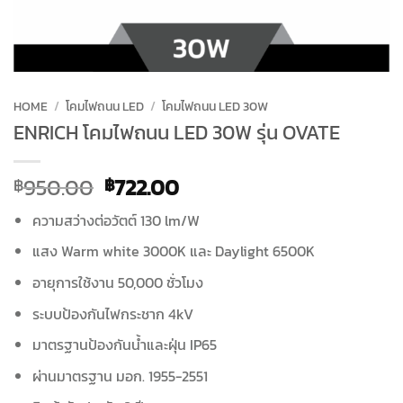
HOME
/
โคมไฟถนน LED
/
โคมไฟถนน LED 30W
ENRICH โคมไฟถนน LED 30W รุ่น OVATE
Original
Current
950.00
722.00
฿
฿
price
price
ความสว่างต่อวัตต์ 130 lm/W
was:
is:
฿950.00.
฿722.00.
แสง Warm white 3000K และ Daylight 6500K
อายุการใช้งาน 50,000 ชั่วโมง
ระบบป้องกันไฟกระชาก 4kV
มาตรฐานป้องกันน้ำและฝุ่น
IP65
ผ่านมาตรฐาน มอก. 1955-2551