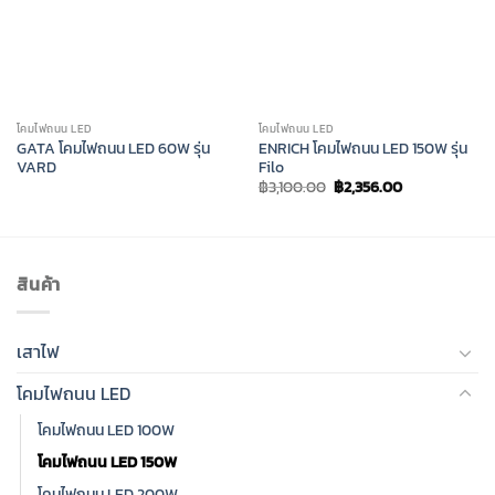
โคมไฟถนน LED
โคมไฟถนน LED
GATA โคมไฟถนน LED 60W รุ่น
ENRICH โคมไฟถนน LED 150W รุ่น
VARD
Filo
Original
Current
฿
3,100.00
฿
2,356.00
price
price
was:
is:
฿3,100.00.
฿2,356.00.
สินค้า
เสาไฟ
โคมไฟถนน LED
โคมไฟถนน LED 100W
โคมไฟถนน LED 150W
โคมไฟถนน LED 200W