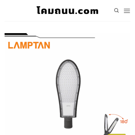
Skip
to
content