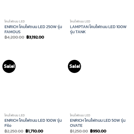
โคมไฟถนน LED
โคมไฟถนน LED
ENRICH โคมไฟถนน LED 250W รุ่น
LAMPTAN โคมไฟถนน LED 100W
FAMOUS
รุ่น TANK
Original
Current
฿
4,200.00
฿
3,192.00
price
price
was:
is:
฿4,200.00.
฿3,192.00.
Sale!
Sale!
โคมไฟถนน LED
โคมไฟถนน LED
ENRICH โคมไฟถนน LED 100W รุ่น
ENRICH โคมไฟถนน LED 50W รุ่น
Filo
OVATE
Original
Current
Original
Current
฿
2,250.00
฿
1,710.00
฿
1,250.00
฿
950.00