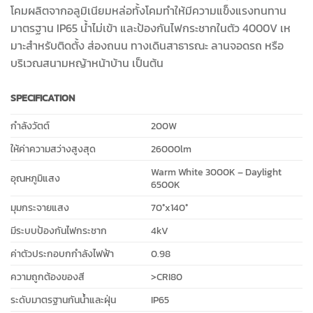
โคมผลิตจากอลูมิเนียมหล่อทั้งโคมทําให้มีความแข็งแรงทนทาน
มาตรฐาน IP65 น้ำไม่เข้า และป้องกันไฟกระชากในตัว 4000V เห
มาะสําหรับติดตั้ง ส่องถนน ทางเดินสาธารณะ ลานจอดรถ หรือ
บริเวณสนามหญ้าหน้าบ้าน เป็นต้น
SPECIFICATION
กำลังวัตต์
200W
ให้ค่าความสว่างสูงสุด
26000lm
Warm White 3000K – Daylight
อุณหภูมิแสง
6500K
มุมกระจายแสง
70°x140°
มีระบบป้องกันไฟกระชาก
4kV
ค่าตัวประกอบกกำลังไฟฟ้า
0.98
ความถูกต้องของสี
>CRI80
ระดับมาตรฐานกันน้ำและฝุ่น
IP65