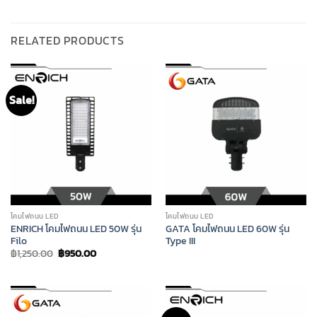
RELATED PRODUCTS
Sale!
โคมไฟถนน LED
โคมไฟถนน LED
ENRICH โคมไฟถนน LED 50W รุ่น
GATA โคมไฟถนน LED 60W รุ่น
Filo
Type III
Original
Current
฿
1,250.00
฿
950.00
price
price
was:
is:
฿1,250.00.
฿950.00.