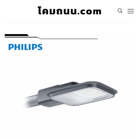
Skip
to
content