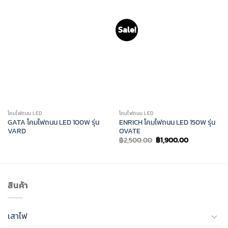
Sale!
โคมไฟถนน LED
โคมไฟถนน LED
GATA โคมไฟถนน LED 100W รุ่น
ENRICH โคมไฟถนน LED 150W รุ่น
VARD
OVATE
Original
Current
฿
2,500.00
฿
1,900.00
price
price
was:
is:
฿2,500.00.
฿1,900.00.
สินค้า
เสาไฟ