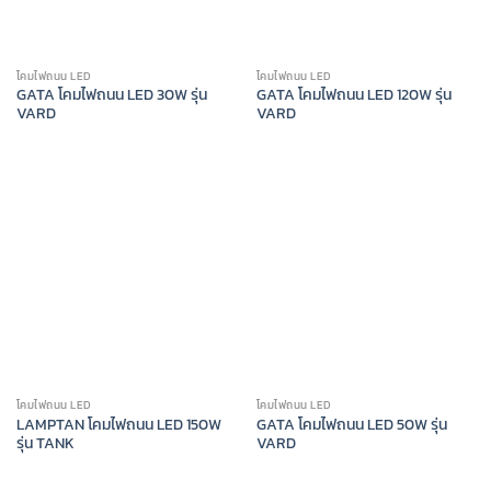
โคมไฟถนน LED
โคมไฟถนน LED
GATA โคมไฟถนน LED 30W รุ่น
GATA โคมไฟถนน LED 120W รุ่น
VARD
VARD
โคมไฟถนน LED
โคมไฟถนน LED
LAMPTAN โคมไฟถนน LED 150W
GATA โคมไฟถนน LED 50W รุ่น
รุ่น TANK
VARD