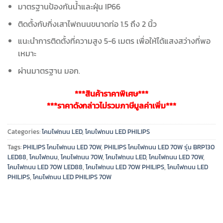
มาตรฐานป้องกันน้ำและฝุ่น IP66
ติดตั้งกับกิ่งเสาไฟถนนขนาดท่อ 1.5 ถึง 2 นิ้ว
แนะนำการติดตั้งที่ความสูง 5-6 เมตร เพื่อให้ได้แสงสว่างที่พอ
เหมาะ
ผ่านมาตรฐาน มอก.
***สินค้าราคาพิเศษ***
***ราคาดังกล่าวไม่รวมภาษีมูลค่าเพิ่ม***
Categories:
โคมไฟถนน LED
,
โคมไฟถนน LED PHILIPS
Tags:
PHILIPS โคมไฟถนน LED 70W
,
PHILIPS โคมไฟถนน LED 70W รุ่น BRP130
LED88
,
โคมไฟถนน
,
โคมไฟถนน 70W
,
โคมไฟถนน LED
,
โคมไฟถนน LED 70W
,
โคมไฟถนน LED 70W LED88
,
โคมไฟถนน LED 70W PHILIPS
,
โคมไฟถนน LED
PHILIPS
,
โคมไฟถนน LED PHILIPS 70W