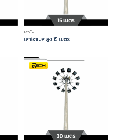
เสาไฟ
เสาไฮแมส สูง 15 เมตร