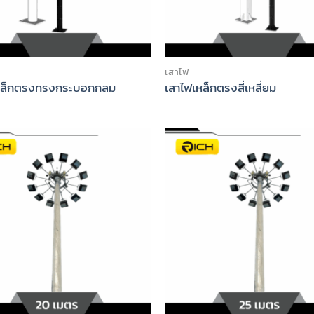
เสาไฟ
หล็กตรงทรงกระบอกกลม
เสาไฟเหล็กตรงสี่เหลี่ยม